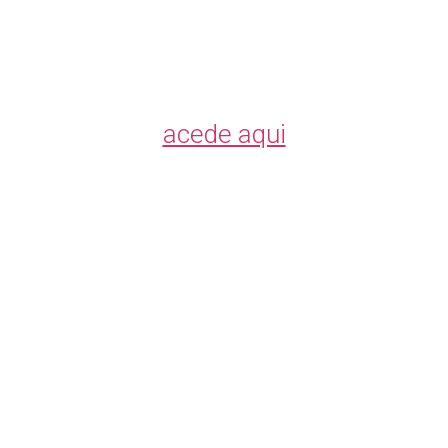
Para entender melhor a simbologia
de lavagem,
acede aqui
…ou dê à sua Mãe.
Ela sabe fazê-lo
como ninguém.