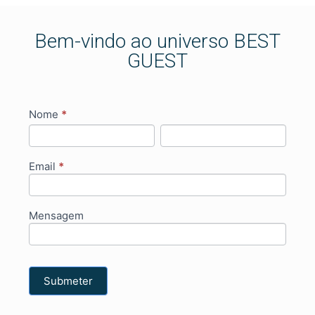
Bem-vindo ao universo BEST
GUEST
If you
Contact
Nome
*
are
Nome
Nome
us
human,
leave
this
Email
*
field
blank.
Mensagem
Submeter